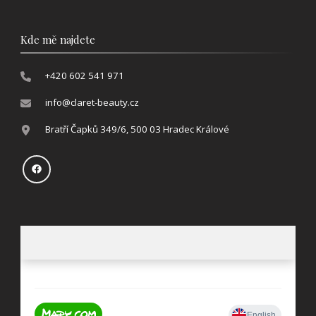
Kde mě najdete
+420 602 541 971
info@claret-beauty.cz
Bratří Čapků 349/6, 500 03 Hradec Králové